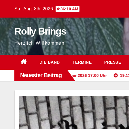
Zum
Sa.. Aug. 8th, 2026
4:36:11 AM
Inhalt
springen
Rolly Brings
Herzlich Willkommen
DIE BAND
TERMINE
PRESSE
Neuester Beitrag
 Donnerstag, 20. September 2026 17:00 Uhr
19.11.2026 Vat