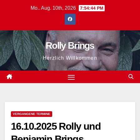
Zum
Mo.. Aug. 10th, 2026
7:54:44 PM
Inhalt
springen
Rolly Brings
Herzlich Willkommen
VERGANGENE TERMINE
16.10.2025 Rolly und
Benjamin Brings