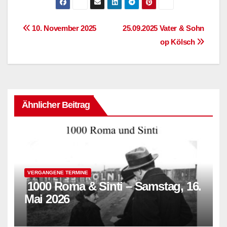
Beitragsnavigation
10. November 2025
25.09.2025 Vater & Sohn
op Kölsch
Ähnlicher Beitrag
VERGANGENE TERMINE
1000 Roma & Sinti – Samstag, 16.
Mai 2026