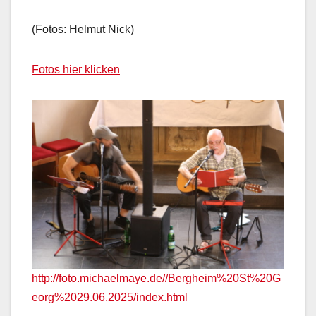
(Fotos: Helmut Nick)
Fotos hier klicken
http://foto.michaelmaye.de//Bergheim%20St%20G
eorg%2029.06.2025/index.html