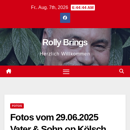
Zum
Fr.. Aug. 7th, 2026
6:44:45 AM
Inhalt
springen
Rolly Brings
Herzlich Willkommen
FOTOS
Fotos vom 29.06.2025
Vater & Sohn op Kölsch