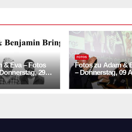
FOTOS
 Eva – Fotos
Fotos zu Adam & 
Donnerstag, 29
– Donnerstag, 09 A
ar 2026
2026 19:30 Uhr