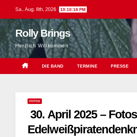
Zum
Sa.. Aug. 8th, 2026
10:10:19 PM
Inhalt
springen
Rolly Brings
Herzlich Willkommen
DIE BAND
TERMINE
PRESSE
FOTOS
30. April 2025 – Foto
Edelweißpiratendenk